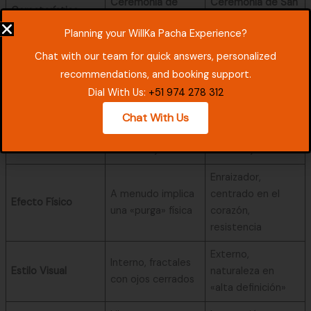
Ceremonia de
Ceremonia de San
Característica
Ayahuasca
Pedro (Wachuma)
Planning your WillKa Pacha Experience?
Femenina (La
Masculina (El
Energía Principal
Chat with our team for quick answers, personalized
Abuela)
Abuelo)
recommendations, and booking support.
Interior / Oscuro /
Exterior /
Dial With Us:
+51 974 278 312
Entorno Común
Nocturno
Iluminado / Diurno
Chat With Us
4 a 6 horas (Corta
10 a 14 horas (El
Duración
e Intensa)
Maratón)
Enraizador,
A menudo implica
centrado en el
Efecto Físico
una «purga» física
corazón,
resistencia
Externo,
Interno, fractales
Estilo Visual
naturaleza en
con ojos cerrados
«alta definición»