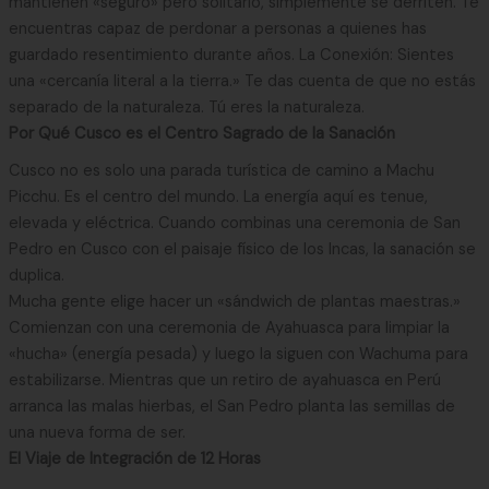
mantienen «seguro» pero solitario, simplemente se derriten. Te
encuentras capaz de perdonar a personas a quienes has
guardado resentimiento durante años. La Conexión: Sientes
una «cercanía literal a la tierra.» Te das cuenta de que no estás
separado de la naturaleza. Tú eres la naturaleza.
Por Qué Cusco es el Centro Sagrado de la Sanación
Cusco no es solo una parada turística de camino a Machu
Picchu. Es el centro del mundo. La energía aquí es tenue,
elevada y eléctrica. Cuando combinas una ceremonia de San
Pedro en Cusco con el paisaje físico de los Incas, la sanación se
duplica.
Mucha gente elige hacer un «sándwich de plantas maestras.»
Comienzan con una ceremonia de Ayahuasca para limpiar la
«hucha» (energía pesada) y luego la siguen con Wachuma para
estabilizarse. Mientras que un retiro de ayahuasca en Perú
arranca las malas hierbas, el San Pedro planta las semillas de
una nueva forma de ser.
El Viaje de Integración de 12 Horas