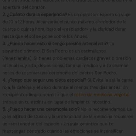
Una trata sobre las visiones; la otra trata sobre la conexión y la
apertura del corazón.
2. ¿Cuánto dura la experiencia?
Es un maratón. Espera un viaje
de 10 a 12 horas. Alcanzarás el punto máximo alrededor de la
cuarta o quinta hora, pero el «resplandor» y la claridad duran
hasta que el sol se pone sobre los Andes.
3. ¿Puedo hacer esto si tengo presión arterial alta?
La
seguridad primero. El San Pedro es un estimulante
(fenetilamina). Si tienes problemas cardíacos graves o presión
arterial muy alta, debes consultar a un médico y a tu chamán
antes de reservar una ceremonia del cactus San Pedro.
4. ¿Tengo que seguir una dieta especial?
Sí. Evita la sal, la carne
roja, la cafeína y el sexo durante al menos tres días antes. Un
«recipiente» limpio permite que el
retiro de medicina vegetal
trabaje en tu espíritu en lugar de limpiar tu intestino.
5. ¿Puedo hacer una ceremonia solo?
No lo recomendamos. La
gran altitud de Cusco y la profundidad de la medicina requieren
un «sostenedor del espacio.» Un guía garantiza que te
mantengas centrado cuando las emociones se intensifican.