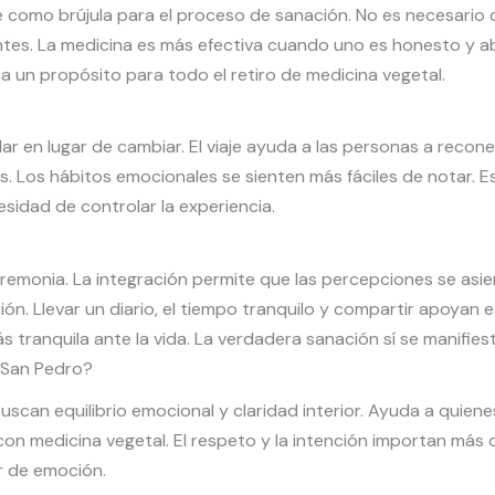
rve como brújula para el proceso de sanación. No es necesario
ntes. La medicina es más efectiva cuando uno es honesto y ab
a un propósito para todo el retiro de medicina vegetal.
ar en lugar de cambiar. El viaje ayuda a las personas a recon
. Los hábitos emocionales se sienten más fáciles de notar. E
esidad de controlar la experiencia.
emonia. La integración permite que las percepciones se asient
exión. Llevar un diario, el tiempo tranquilo y compartir apoy
tranquila ante la vida. La verdadera sanación sí se manifies
 San Pedro?
can equilibrio emocional y claridad interior. Ayuda a quien
on medicina vegetal. El respeto y la intención importan más 
r de emoción.