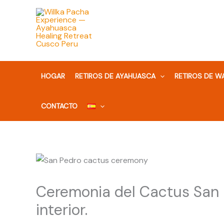
Ir
al
contenido
HOGAR
RETIROS DE AYAHUASCA
RETIROS DE 
CONTACTO
Ceremonia del Cactus San P
interior.