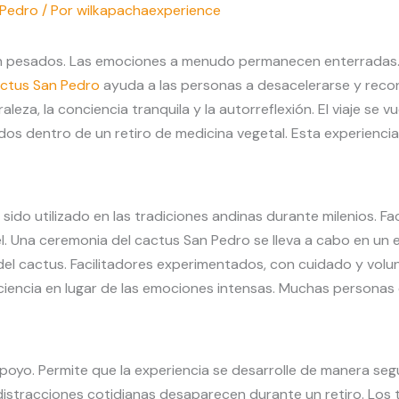
 Pedro
/ Por
wilkapachaexperience
en pesados. Las emociones a menudo permanecen enterradas.
actus San Pedro
ayuda a las personas a desacelerarse y recon
aleza, la conciencia tranquila y la autorreflexión. El viaje se 
dentro de un retiro de medicina vegetal. Esta experiencia 
sido utilizado en las tradiciones andinas durante milenios. F
él. Una ceremonia del cactus San Pedro se lleva a cabo en un
del cactus. Facilitadores experimentados, con cuidado y volun
iencia en lugar de las emociones intensas. Muchas personas
poyo. Permite que la experiencia se desarrolle de manera segu
stracciones cotidianas desaparecen durante un retiro. Los tel