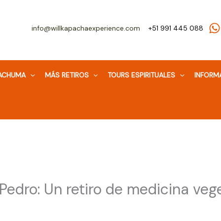
info@willkapachaexperience.com
+51 991 445 088
WACHUMA
MÁS RETIROS
TOURS ESPIRITUALES
INFORM
edro: Un retiro de medicina vege