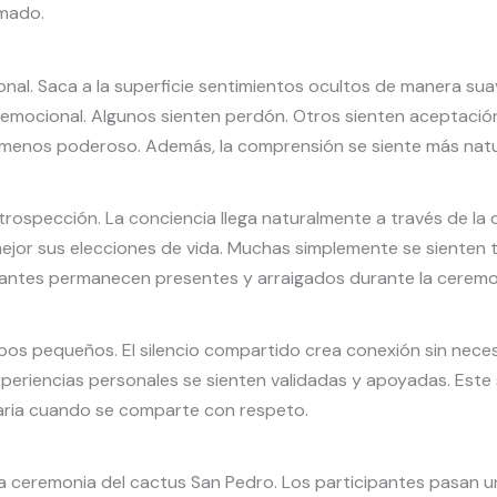
umado.
nal. Saca a la superficie sentimientos ocultos de manera sua
emocional. Algunos sienten perdón. Otros sienten aceptación
e menos poderoso. Además, la comprensión se siente más natu
rospección. La conciencia llega naturalmente a través de la 
ejor sus elecciones de vida. Muchas simplemente se sienten t
cipantes permanecen presentes y arraigados durante la ceremo
upos pequeños. El silencio compartido crea conexión sin nec
experiencias personales se sienten validadas y apoyadas. Est
taria cuando se comparte con respeto.
una ceremonia del cactus San Pedro. Los participantes pasa