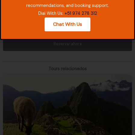
Notas
recommendations, and booking support.
Dial With Us:
+51 974 278 312
Chat With Us
Reservar ahora
Tours relacionados