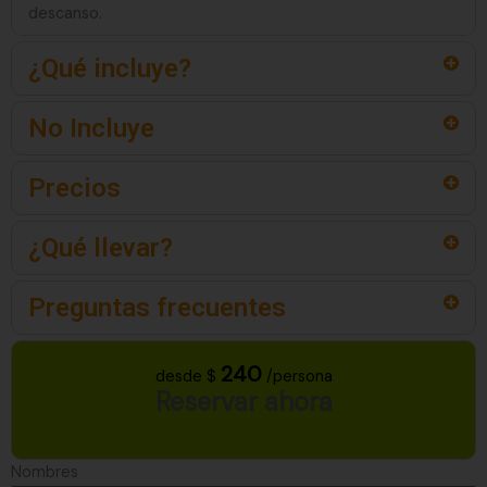
descanso.
¿Qué incluye?
No Incluye
Precios
¿Qué llevar?
Preguntas frecuentes
240
desde $
/persona
Reservar ahora
Nombres