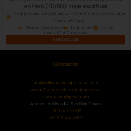
en Perú (7D/6N): viaje espiritual
3 ceremonias de ayahuasca + 1 ceremonia de wachuma
+ baño de flores
Mínimo 2 personas
Todo el año
7 dias
desde $ 1550 /persona
VER DETALLES
Contacto
info@willkapachaexperience.com
wayra@willkapachaexperience.com
tayta.wayra@gmail.com
Jardines del Inca K2, San Blas Cusco
+51 974 278 312
+51 991 445 088