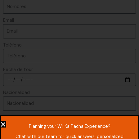
Email
Teléfono
Fecha de tour
Nacionalidad
Número de viajeros
Planning your WillKa Pacha Experience?
Chat with our team for quick answers, personalized