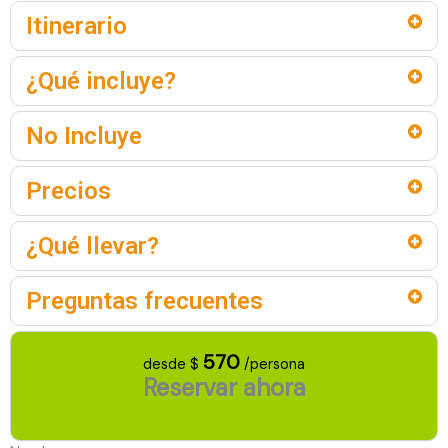
Itinerario
¿Qué incluye?
No Incluye
Precios
¿Qué llevar?
Preguntas frecuentes
570
desde $
/persona
Reservar ahora