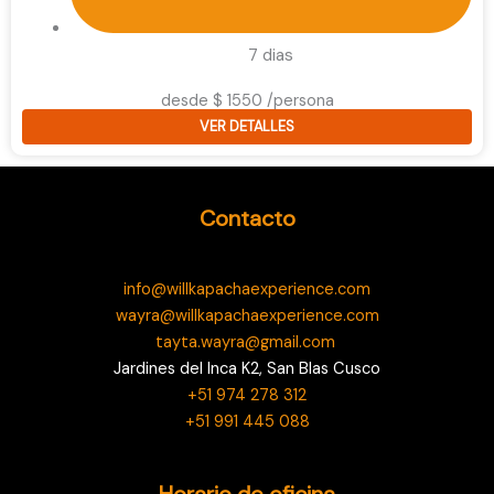
7 dias
desde $ 1550 /persona
VER DETALLES
Contacto
info@willkapachaexperience.com
wayra@willkapachaexperience.com
tayta.wayra@gmail.com
Jardines del Inca K2, San Blas Cusco
+51 974 278 312
+51 991 445 088
Horario de oficina