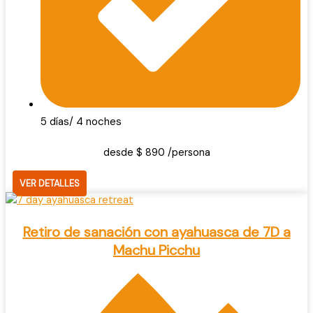
5 días/ 4 noches
desde $ 890 /persona
VER DETALLES
Retiro de sanación con ayahuasca de 7D a
Machu Picchu