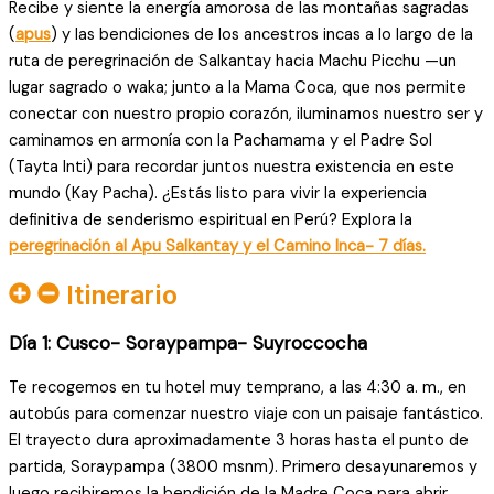
Recibe y siente la energía amorosa de las montañas sagradas
(
apus
) y las bendiciones de los ancestros incas a lo largo de la
ruta de peregrinación de Salkantay hacia Machu Picchu —un
lugar sagrado o waka; junto a la Mama Coca, que nos permite
conectar con nuestro propio corazón, iluminamos nuestro ser y
caminamos en armonía con la Pachamama y el Padre Sol
(Tayta Inti) para recordar juntos nuestra existencia en este
mundo (Kay Pacha). ¿Estás listo para vivir la experiencia
definitiva de senderismo espiritual en Perú? Explora la
peregrinación al Apu Salkantay y el Camino Inca- 7 días.
Itinerario
Día 1: Cusco- Soraypampa- Suyroccocha
Te recogemos en tu hotel muy temprano, a las 4:30 a. m., en
autobús para comenzar nuestro viaje con un paisaje fantástico.
El trayecto dura aproximadamente 3 horas hasta el punto de
partida, Soraypampa (3800 msnm). Primero desayunaremos y
luego recibiremos la bendición de la Madre Coca para abrir