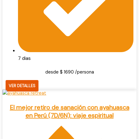
7 dias
desde $ 1690 /persona
VER DETALLES
El mejor retiro de sanación con ayahuasca
en Perú (7D/6N): viaje espiritual