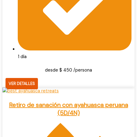
1 día
desde $ 450 /persona
VER DETALLES
Retiro de sanación con ayahuasca peruana
(5D/4N)