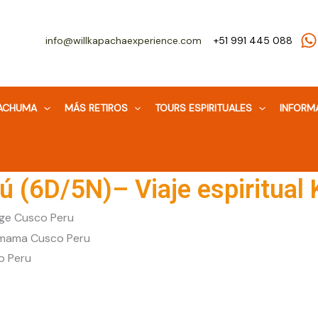
Facebook
WhatsApp
Instagram
info@willkapachaexperience.com
+51 991 445 088
WACHUMA
MÁS RETIROS
TOURS ESPIRITUALES
INFORM
ú (6D/5N)– Viaje espiritual 