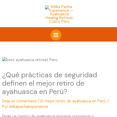
Ir
al
contenido
¿Qué prácticas de seguridad
definen el mejor retiro de
ayahuasca en Perú?
Deja un comentario
/
El mejor retiro de ayahuasca en Perú.
/
Por
wilkapachaexperience
Elegir un centro de ayahuasca requiere conciencia y