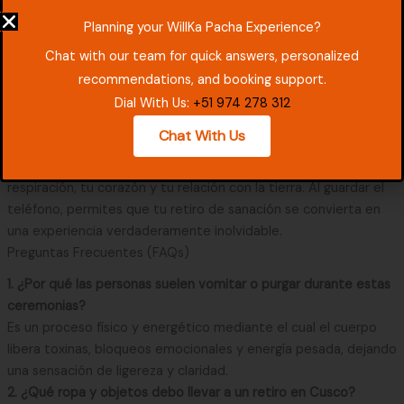
Conclusión: en busca del reencuentro contigo mismo
Planning your WillKa Pacha Experience?
El objetivo de una desintoxicación digital no es “perderse”
Chat with our team for quick answers, personalized
cosas. Se trata de reencontrarse. Ya sea sentado en una
recommendations, and booking support.
ceremonia de San Pedro o caminando por un antiguo sendero
inca, el propósito es encontrar calma y claridad en tu mente.
Dial With Us:
+51 974 278 312
Cuando enciendas tu teléfono después del retiro, notarás que
Chat With Us
tu relación con él ha cambiado. Comprenderás que los vínculos
más profundos no se crean en internet. Se construyen con tu
respiración, tu corazón y tu relación con la tierra. Al guardar el
teléfono, permites que tu retiro de sanación se convierta en
una experiencia verdaderamente inolvidable.
Preguntas Frecuentes (FAQs)
1. ¿Por qué las personas suelen vomitar o purgar durante estas
ceremonias?
Es un proceso físico y energético mediante el cual el cuerpo
libera toxinas, bloqueos emocionales y energía pesada, dejando
una sensación de ligereza y claridad.
2. ¿Qué ropa y objetos debo llevar a un retiro en Cusco?