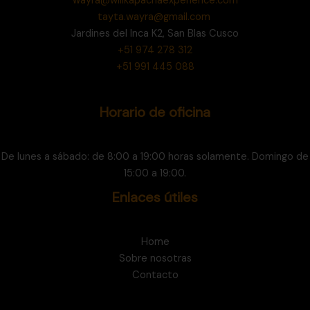
wayra@willkapachaexperience.com
tayta.wayra@gmail.com
Jardines del Inca K2, San Blas Cusco
+51 974 278 312
+51 991 445 088
Horario de oficina
De lunes a sábado: de 8:00 a 19:00 horas solamente. Domingo de
15:00 a 19:00.
Enlaces útiles
Home
Sobre nosotras
Contacto