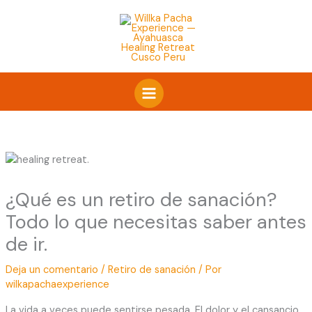
Ir
al
contenido
¿Qué es un retiro de sanación?
Todo lo que necesitas saber antes
de ir.
Deja un comentario
/
Retiro de sanación
/ Por
wilkapachaexperience
La vida a veces puede sentirse pesada. El dolor y el cansancio