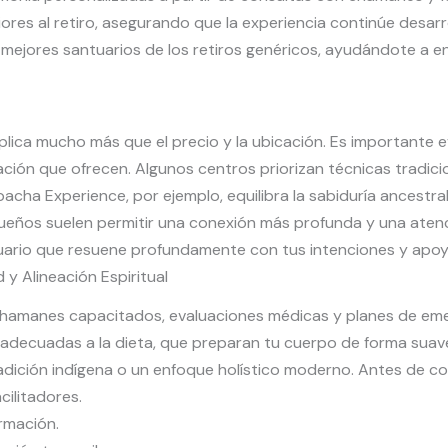
riores al retiro, asegurando que la experiencia continúe desa
 mejores santuarios de los retiros genéricos, ayudándote a e
lica mucho más que el precio y la ubicación. Es importante eva
gración que ofrecen. Algunos centros priorizan técnicas tradi
acha Experience, por ejemplo, equilibra la sabiduría ancestr
queños suelen permitir una conexión más profunda y una ate
ario que resuene profundamente con tus intenciones y apoy
y Alineación Espiritual
chamanes capacitados, evaluaciones médicas y planes de eme
s, adecuadas a la dieta, que preparan tu cuerpo de forma suave.
radición indígena o un enfoque holístico moderno. Antes de c
cilitadores.
rmación.