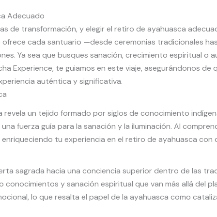
asca Adecuado
as de transformación, y elegir el retiro de ayahuasca adecua
 ofrece cada santuario —desde ceremonias tradicionales ha
nes. Ya sea que busques sanación, crecimiento espiritual o a
cha Experience, te guiamos en este viaje, asegurándonos de q
eriencia auténtica y significativa.
ca
revela un tejido formado por siglos de conocimiento indígena 
 una fuerza guía para la sanación y la iluminación. Al compren
, enriqueciendo tu experiencia en el retiro de ayahuasca con c
erta sagrada hacia una conciencia superior dentro de las tra
ndo conocimientos y sanación espiritual que van más allá del p
ocional, lo que resalta el papel de la ayahuasca como catal