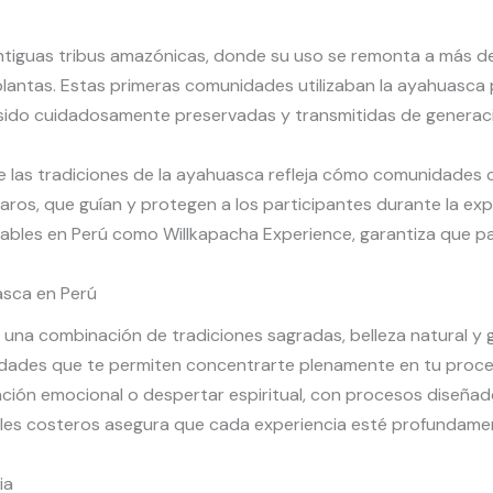
antiguas tribus amazónicas, donde su uso se remonta a más d
plantas. Estas primeras comunidades utilizaban la ayahuasca p
 sido cuidadosamente preservadas y transmitidas de generació
d de las tradiciones de la ayahuasca refleja cómo comunidade
s, que guían y protegen a los participantes durante la expe
fiables en Perú como Willkapacha Experience, garantiza que pa
asca en Perú
 una combinación de tradiciones sagradas, belleza natural y g
idades que te permiten concentrarte plenamente en tu proce
nación emocional o despertar espiritual, con procesos diseñad
valles costeros asegura que cada experiencia esté profundame
ia