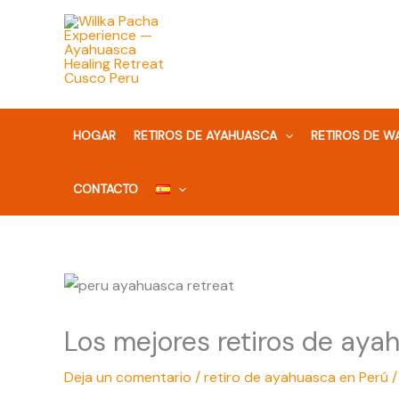
Ir
al
contenido
HOGAR
RETIROS DE AYAHUASCA
RETIROS DE 
CONTACTO
Los mejores retiros de aya
Deja un comentario
/
retiro de ayahuasca en Perú
/