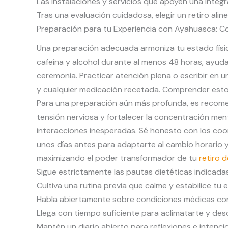
Las instalaciones y servicios que apoyen una integr
Tras una evaluación cuidadosa, elegir un retiro al
Preparación para tu Experiencia con Ayahuasca: C
Una preparación adecuada armoniza tu estado físico 
cafeína y alcohol durante al menos 48 horas, ayud
ceremonia. Practicar atención plena o escribir en 
y cualquier medicación recetada. Comprender esto
Para una preparación aún más profunda, es recomend
tensión nerviosa y fortalecer la concentración m
interacciones inesperadas. Sé honesto con los coor
unos días antes para adaptarte al cambio horario 
maximizando el poder transformador de tu
retiro 
Sigue estrictamente las pautas dietéticas indicadas 
Cultiva una rutina previa que calme y estabilice tu 
Habla abiertamente sobre condiciones médicas con 
Llega con tiempo suficiente para aclimatarte y des
Mantén un diario abierto para reflexiones e intenci