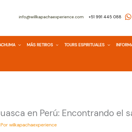
info@willkapachaexperience.com
+51 991 445 088
WACHUMA
MÁS RETIROS
TOURS ESPIRITUALES
INFORM
huasca en Perú: Encontrando el s
 Por
wilkapachaexperience