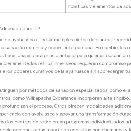
holísticas y elementos de sost
l Adecuado para Ti?
s de ayahuasca al incluir múltiples dietas de plantas, recorrid
 sanación extensa y crecimiento personal. En cambio, los re
hace ideales para principiantes o para quienes buscan un reini
te plenamente: los retiros inmersivos requieren compromiso 
da a los poderes curativos de la ayahuasca sin sobrecargar tu
distinguen por métodos de sanación especializados, como el 
entros, como Willkapacha Experience, incorporan arte shipib
 profundizan el proceso. Otros ofrecen modalidades adiciona
experiencia con ayahuasca y apoyar una transformación dura
cómo los centros de retiro crean programas individualizados a
monia personalizadas a partir de consultas con chamanes y fa