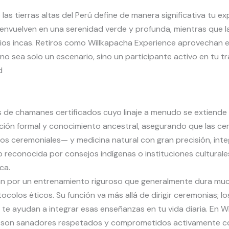
 las tierras altas del Perú define de manera significativa tu 
 envuelven en una serenidad verde y profunda, mientras que la
gios incas. Retiros como Willkapacha Experience aprovechan
 no sea solo un escenario, sino un participante activo en tu t
d
 de chamanes certificados cuyo linaje a menudo se extiend
ión formal y conocimiento ancestral, asegurando que las ce
tos ceremoniales— y medicina natural con gran precisión, in
do reconocida por consejos indígenas o instituciones culturale
ca.
asan por un entrenamiento riguroso que generalmente dura 
ocolos éticos. Su función va más allá de dirigir ceremonias; 
 te ayudan a integrar esas enseñanzas en tu vida diaria. En 
e son sanadores respetados y comprometidos activamente con 