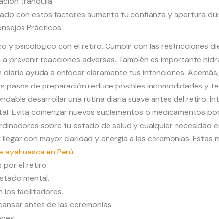
ación tranquila.
ineado con estos factores aumenta tu confianza y apertura du
onsejos Prácticos
y psicológico con el retiro. Cumplir con las restricciones d
a a prevenir reacciones adversas. También es importante hidr
un diario ayuda a enfocar claramente tus intenciones. Además
s pasos de preparación reduce posibles incomodidades y te 
able desarrollar una rutina diaria suave antes del retiro. In
ental. Evita comenzar nuevos suplementos o medicamentos poc
dinadores sobre tu estado de salud y cualquier necesidad esp
y llegar con mayor claridad y energía a las ceremonias. Esta
de ayahuasca en Perú
.
por el retiro.
estado mental.
los facilitadores.
cansar antes de las ceremonias.
ones.