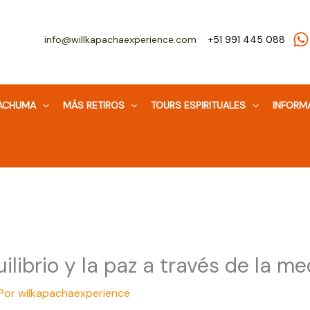
info@willkapachaexperience.com
+51 991 445 088
WACHUMA
MÁS RETIROS
TOURS ESPIRITUALES
INFORM
ilibrio y la paz a través de la me
 Por
wilkapachaexperience