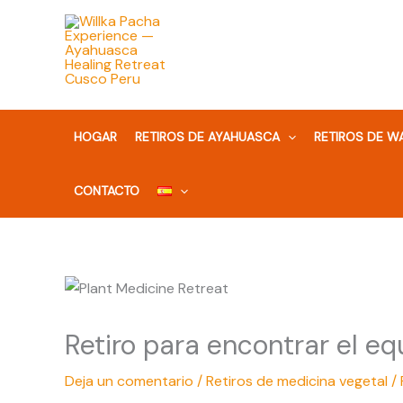
Ir
al
contenido
HOGAR
RETIROS DE AYAHUASCA
RETIROS DE 
CONTACTO
Retiro para encontrar el equ
Deja un comentario
/
Retiros de medicina vegetal
/