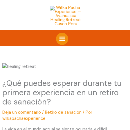
Ir
al
contenido
¿Qué puedes esperar durante tu
primera experiencia en un retiro
de sanación?
Deja un comentario
/
Retiro de sanación
/ Por
wilkapachaexperience
La vida en el mundo actual se siente ocupada y difícil.