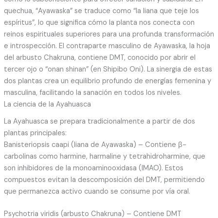
quechua, “Ayawaska” se traduce como “la liana que teje los
espíritus”, lo que significa cómo la planta nos conecta con
reinos espirituales superiores para una profunda transformación
e introspección. El contraparte masculino de Ayawaska, la hoja
del arbusto Chakruna, contiene DMT, conocido por abrir el
tercer ojo o “onan shinan” (en Shipibo Oni). La sinergia de estas
dos plantas crea un equilibrio profundo de energías femenina y
masculina, facilitando la sanación en todos los niveles.
La ciencia de la Ayahuasca
La Ayahuasca se prepara tradicionalmente a partir de dos
plantas principales:
Banisteriopsis caapi (liana de Ayawaska) – Contiene β-
carbolinas como harmine, harmaline y tetrahidroharmine, que
son inhibidores de la monoaminooxidasa (IMAO). Estos
compuestos evitan la descomposición del DMT, permitiendo
que permanezca activo cuando se consume por vía oral.
Psychotria viridis (arbusto Chakruna) – Contiene DMT