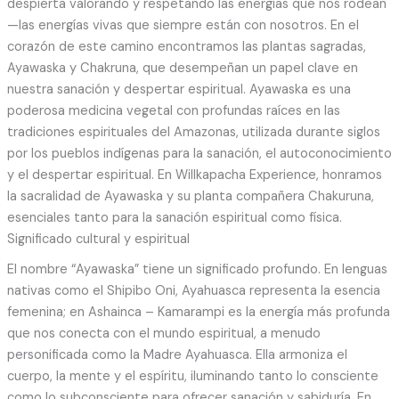
despierta valorando y respetando las energías que nos rodean
—las energías vivas que siempre están con nosotros. En el
corazón de este camino encontramos las plantas sagradas,
Ayawaska y Chakruna, que desempeñan un papel clave en
nuestra sanación y despertar espiritual. Ayawaska es una
poderosa medicina vegetal con profundas raíces en las
tradiciones espirituales del Amazonas, utilizada durante siglos
por los pueblos indígenas para la sanación, el autoconocimiento
y el despertar espiritual. En Willkapacha Experience, honramos
la sacralidad de Ayawaska y su planta compañera Chakuruna,
esenciales tanto para la sanación espiritual como física.
Significado cultural y espiritual
El nombre “Ayawaska” tiene un significado profundo. En lenguas
nativas como el Shipibo Oni, Ayahuasca representa la esencia
femenina; en Ashainca – Kamarampi es la energía más profunda
que nos conecta con el mundo espiritual, a menudo
personificada como la Madre Ayahuasca. Ella armoniza el
cuerpo, la mente y el espíritu, iluminando tanto lo consciente
como lo subconsciente para ofrecer sanación y sabiduría. En