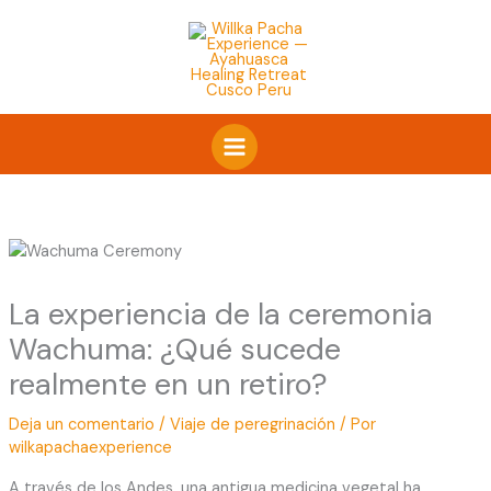
Ir
al
contenido
La experiencia de la ceremonia
Wachuma: ¿Qué sucede
realmente en un retiro?
Deja un comentario
/
Viaje de peregrinación
/ Por
wilkapachaexperience
A través de los Andes, una antigua medicina vegetal ha