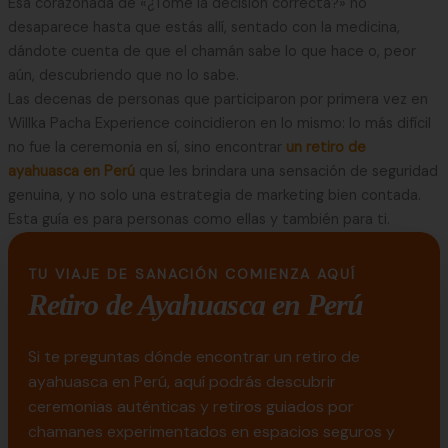
Esa corazonada de «¿Tomé la decisión correcta?» no
desaparece hasta que estás allí, sentado con la medicina,
dándote cuenta de que el chamán sabe lo que hace o, peor
aún, descubriendo que no lo sabe.
Las decenas de personas que participaron por primera vez en
Willka Pacha Experience coincidieron en lo mismo: lo más difícil
no fue la ceremonia en sí, sino encontrar
un retiro de
ayahuasca en Perú
que les brindara una sensación de seguridad
genuina, y no solo una estrategia de marketing bien contada.
Esta guía es para personas como ellas y también para ti.
TU VIAJE DE SANACIÓN COMIENZA AQUÍ
Retiro de Ayahuasca en Perú
Si te preguntas dónde encontrar un retiro de
ayahuasca en Perú, aquí podrás descubrir
ceremonias auténticas y retiros guiados por
chamanes experimentados en espacios seguros y