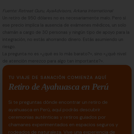
Fuente: Retreat Guru, AyaAdvisors, Arkana International
Un retiro de 950 dólares no es necesariamente malo. Pero si
ese precio implica la ausencia de exámenes médicos, un solo
chamán a cargo de 30 personas y ningún tipo de apoyo para la
integración, no estás ahorrando dinero. Estás asumiendo un
riesgo.
La pregunta no es «¿qué es lo más barato?», sino «¿qué nivel
de atención merezco para algo tan importante?».
TU VIAJE DE SANACIÓN COMIENZA AQUÍ
Retiro de Ayahuasca en Perú
Si te preguntas dónde encontrar un retiro de
ayahuasca en Perú, aquí podrás descubrir
ceremonias auténticas y retiros guiados por
chamanes experimentados en espacios seguros y
rodeados de naturaleza. Vive una experiencia de