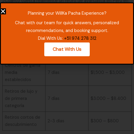
¿Cuánto cuesta realmente un retiro de ayahuasca en Perú en
2026?
Planning your WillKa Pacha Experience?
Rango de precios
Chat with our team for quick answers, personalized
Tipo de retiro
Duración
(USD)
recommendations, and booking support.
Dial With Us:
+51 974 278 312
Presupuesto /
Centros de
7 días
$950 – $1,500
Chat With Us
pueblo
Centros de gama
media
7 días
$1,500 – $3,000
establecidos
Retiros de lujo y
de primera
7 días
$3.000 – $8.400
categoría
Retiros cortos de
2-3 días
$300 – $800
descubrimiento