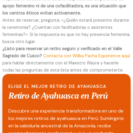
apoyo femenino ni de una cofacilitadora, es una situación que
los centros éticos evitan activamente.
Antes de reservar, pregunta: «¿Quién estará presente durante
la ceremonia? ¿Cuentan con facilitadoras o asistentes
femeninas?». Si la respuesta es que no hay presencia femenina,
busca otro lugar.
¿Listo para reservar un retiro seguro y verificado en el Valle
Sagrado de Cusco?
Contacta con Willka Pacha Experience aquí
para hablar directamente con el Maestro Wayra y hacerle
todas las preguntas de esta lista antes de comprometerte.
ELIGE EL MEJOR RETIRO DE AYAHUASCA
Retiro de Ayahuasca en Perú
Descubre una experiencia transformadora en uno de
los mejores retiros de ayahuasca en Perú. Sumérgete
en la sabiduría ancestral de la Amazonía, recibe