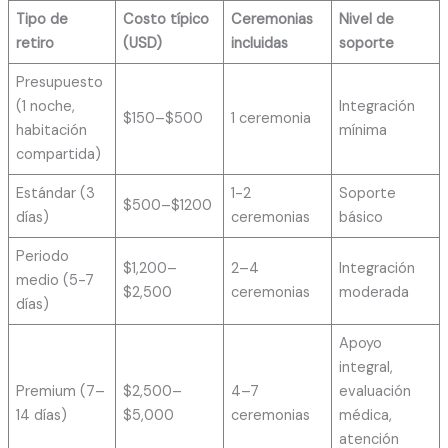
Tipo de
Costo típico
Ceremonias
Nivel de
retiro
(USD)
incluidas
soporte
Presupuesto
(1 noche,
Integración
$150–$500
1 ceremonia
habitación
mínima
compartida)
Estándar (3
1-2
Soporte
$500–$1200
días)
ceremonias
básico
Periodo
$1,200–
2–4
Integración
medio (5-7
$2,500
ceremonias
moderada
días)
Apoyo
integral,
Premium (7–
$2,500–
4–7
evaluación
14 días)
$5,000
ceremonias
médica,
atención